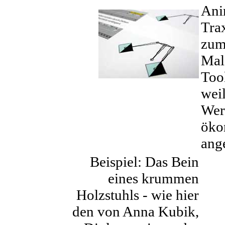
Ani
Trax
zum
Mal
Tool
weil
Wer
öko
ang
Beispiel: Das Bein
eines krummen
Holzstuhls - wie hier
den von Anna Kubik,