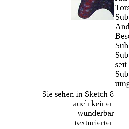
Tors
Sub
Ande
Bes
Sub
Subd
sei
Sub
umg
Sie sehen in Sketch 8
auch keinen
wunderbar
texturierten