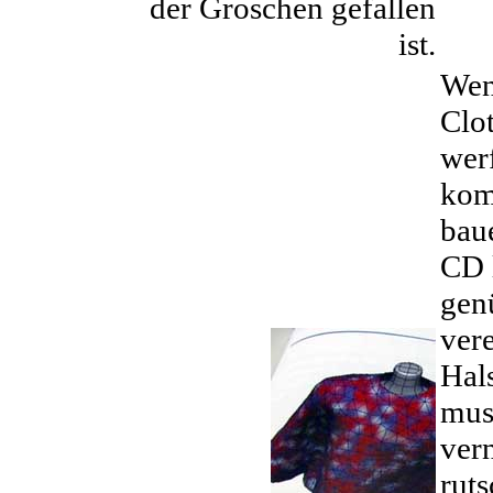
der Groschen gefallen
ist.
Wen
Clo
wer
kom
bau
CD 
gen
ver
Hal
mus
vern
ruts