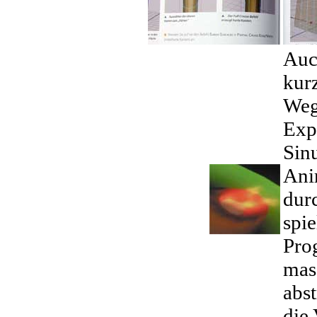
Auc
kurz
Weg
Exp
Sin
Ani
dur
spie
Pro
mass
abst
die 