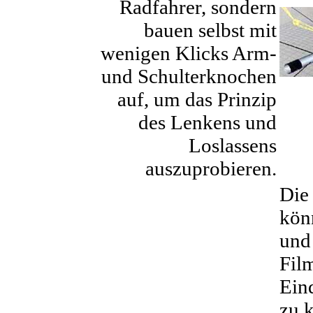
Radfahrer, sondern
bauen selbst mit
wenigen Klicks Arm-
und Schulterknochen
auf, um das Prinzip
des Lenkens und
Loslassens
auszuprobieren.
Die 
kön
und 
Fil
Ein
zu k