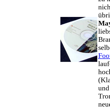
nich
übr
May
lieb
Bra
selb
Foo
lauf
hoc
(Kla
und 
Tro
neu